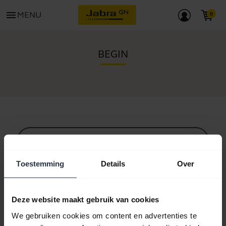
menu
MENU
BEGIN
Alle ondersteuningscontent
Toestemming
Details
Over
Hulpbronnen om aan de slag te gaan
Deze website maakt gebruik van cookies
We gebruiken cookies om content en advertenties te
Bluetooth-koppelgids