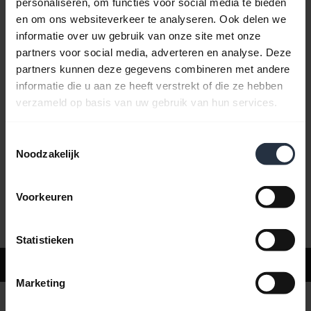
personaliseren, om functies voor social media te bieden
en om ons websiteverkeer te analyseren. Ook delen we
informatie over uw gebruik van onze site met onze
Veelgestelde vragen
partners voor social media, adverteren en analyse. Deze
partners kunnen deze gegevens combineren met andere
informatie die u aan ze heeft verstrekt of die ze hebben
Productdocumenten
verzameld op basis van uw gebruik van hun services.
Toestemmingsselectie
Video's
Noodzakelijk
Voorkeuren
Software en apps
Statistieken
Ondersteuning
Marketing