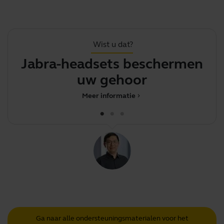
Wist u dat?
Jabra-headsets beschermen
.
uw gehoor
Meer informatie
chevron_right
Ga naar alle ondersteuningsmaterialen voor het