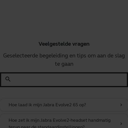
Veelgestelde vragen
Geselecteerde begeleiding en tips om aan de slag
te gaan
search
Hoe laad ik mijn Jabra Evolve2 65 op?
chevron_right
Hoe zet ik mijn Jabra Evolve2-headset handmatig
chevron_right
terug naar de standaardinstellingen?