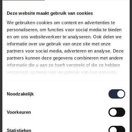
Productdocumenten
Deze website maakt gebruik van cookies
We gebruiken cookies om content en advertenties te
Gebruikershandleiding
personaliseren, om functies voor social media te bieden
expand_more
Nederlands
en om ons websiteverkeer te analyseren. Ook delen we
informatie over uw gebruik van onze site met onze
Download
partners voor social media, adverteren en analyse. Deze
partners kunnen deze gegevens combineren met andere
3.20 MB - pdf
informatie die u aan ze heeft verstrekt of die ze hebben
verzameld op basis van uw gebruik van hun services.
Quick Start-handleiding
Toestemmingsselectie
Engels
Noodzakelijk
Download
0.50 MB - pdf
Voorkeuren
Statistieken