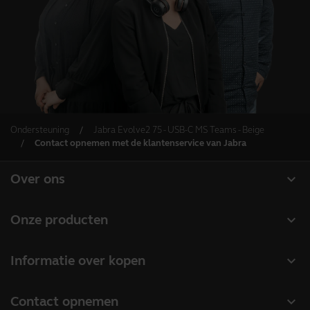
Ondersteuning
Jabra Evolve2 75 - USB-C MS Teams - Beige
Contact opnemen met de klantenservice van Jabra
expand_more
Over ons
Over Jabra
expand_more
Onze producten
Werken bij Jabra
Headsets
expand_more
Informatie over kopen
Duurzaamheid
Speakerphones
Partner Locator
Nieuws en persberichten
expand_more
Contact opnemen
Conference-camera's