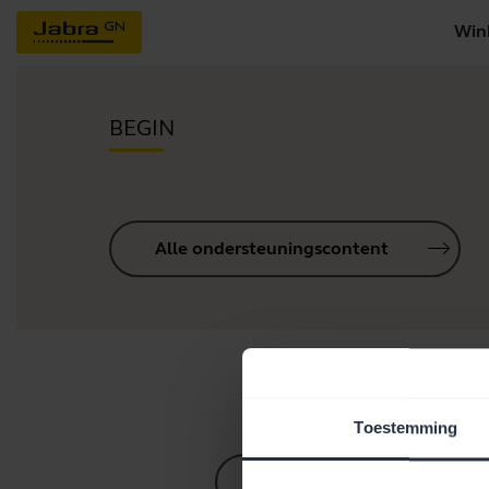
Win
BEGIN
Alle ondersteuningscontent
Hul
Toestemming
Bluetooth-koppelgids