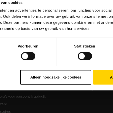
 van cookies
ent en advertenties te personaliseren, om functies voor social
. Ook delen we informatie over uw gebruik van onze site met on
Software en apps
e. Deze partners kunnen deze gegevens combineren met andere i
erzameld op basis van uw gebruik van hun services.
Voorkeuren
Statistieken
 producten
Informatie over kopen
sets
Partner Locator
Alleen noodzakelijke cookies
A
kerphones
Distributeurs
erence-camera's
Studenten korting
ra's voor persoonlijk gebruik
ware
ssoires