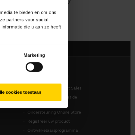
 media te bieden en om ons
ze partners voor social
nformatie die u aan ze heeft
Marketing
Contact opnemen
Neem contact op met Sales
lle cookies toestaan
Contact opnemen met de
klantenservice
Ondersteuning Online Store
Registreer uw product
Ontwikkelaarsprogramma