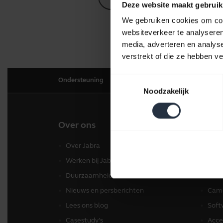
Deze website maakt gebruik
We gebruiken cookies om cont
websiteverkeer te analyseren
media, adverteren en analys
verstrekt of die ze hebben v
Toestemmingsselectie
Ondersteuning
Noodzakelijk
Over ons
Onze
Over Jabra
Head
Werken bij Jabra
Spea
Duurzaamheid
Conf
Nieuws en persberichten
Came
Lees ons blog
Soft
Casestudy's
Acce