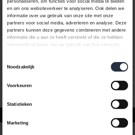
personaliseren, om functies voor social media te bieden
en om ons websiteverkeer te analyseren. Ook delen we
informatie over uw gebruik van onze site met onze
Veelgestelde vragen
partners voor social media, adverteren en analyse. Deze
partners kunnen deze gegevens combineren met andere
informatie die u aan ze heeft verstrekt of die ze hebben
Productdocumenten
verzameld op basis van uw gebruik van hun services.
Toestemmingsselectie
Video's
Noodzakelijk
Voorkeuren
Software en apps
Statistieken
Ondersteuning
Marketing