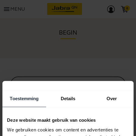
menu
MENU
BEGIN
Alle ondersteuningscontent
Toestemming
Details
Over
Hulpbronnen om aan de slag te gaan
Deze website maakt gebruik van cookies
We gebruiken cookies om content en advertenties te
Bluetooth-koppelgids