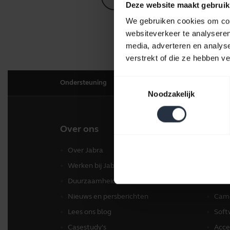
Deze website maakt gebruik
We gebruiken cookies om cont
websiteverkeer te analyseren
media, adverteren en analys
verstrekt of die ze hebben v
Toestemmingsselectie
Ondersteuning
Noodzakelijk
Over ons
Onze
Over Jabra
Head
Werken bij Jabra
Spea
Duurzaamheid
Conf
Nieuws en persberichten
Came
Lees ons blog
Soft
Casestudy's
Acce