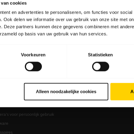
 van cookies
ent en advertenties te personaliseren, om functies voor social
. Ook delen we informatie over uw gebruik van onze site met on
Software en apps
e. Deze partners kunnen deze gegevens combineren met andere i
erzameld op basis van uw gebruik van hun services.
Voorkeuren
Statistieken
 producten
Informatie over kopen
sets
Partner Locator
Alleen noodzakelijke cookies
A
kerphones
Distributeurs
erence-camera's
Studenten korting
ra's voor persoonlijk gebruik
ware
ssoires