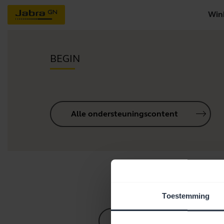
Win
BEGIN
Alle ondersteuningscontent
Hul
Toestemming
Bluetooth-koppelgids