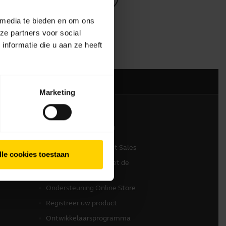
 media te bieden en om ons
ze partners voor social
nformatie die u aan ze heeft
Marketing
Contact opnemen
Neem contact op met Sales
lle cookies toestaan
Contact opnemen met de
klantenservice
Ondersteuning Online Store
Registreer uw product
Ontwikkelaarsprogramma