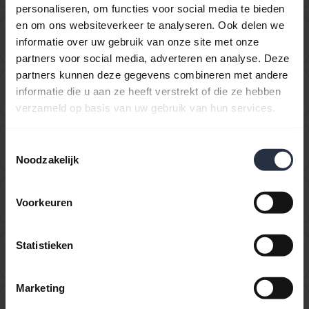
personaliseren, om functies voor social media te bieden
en om ons websiteverkeer te analyseren. Ook delen we
Hoe krijg ik de beste pasvorm voor mijn Jabra Halo
chevron_right
informatie over uw gebruik van onze site met onze
Free?
partners voor social media, adverteren en analyse. Deze
partners kunnen deze gegevens combineren met andere
Hoe optimaliseer ik de audio-instellingen om naar
informatie die u aan ze heeft verstrekt of die ze hebben
chevron_right
muziek te luisteren en video's te bekijken?
verzameld op basis van uw gebruik van hun services.
Hoe ver kan ik bij mijn smartphone vandaan gaan
Toestemmingsselectie
chevron_right
zonder buiten het Bluetooth-bereik te geraken?
Noodzakelijk
Hoeveel Bluetooth-apparaten kan ik koppelen met
chevron_right
Voorkeuren
mijn Jabra-product?
Statistieken
Kan ik mijn Jabra Bluetooth-product aan een
chevron_right
computer of softphone koppelen?
Marketing
Kan ik mijn Jabra Bluetooth-product aan een tv of
chevron_right