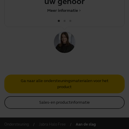
uw gehoor
Meer informatie
chevron_right
Ga naar alle ondersteuningsmaterialen voor het
product
Sales- en productinformatie
Ondersteuning
Jabra Halo Free
Aan de slag