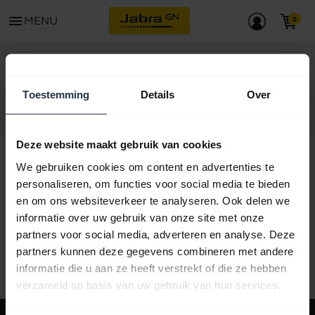
menu
MENU
BEGIN
Toestemming
Details
Over
Deze website maakt gebruik van cookies
We gebruiken cookies om content en advertenties te
personaliseren, om functies voor social media te bieden
Alle ondersteuningscontent
en om ons websiteverkeer te analyseren. Ook delen we
informatie over uw gebruik van onze site met onze
partners voor social media, adverteren en analyse. Deze
partners kunnen deze gegevens combineren met andere
Hulpbronnen om aan de slag te gaan
informatie die u aan ze heeft verstrekt of die ze hebben
verzameld op basis van uw gebruik van hun services.