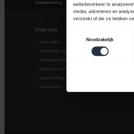
Ondersteuning
websiteverkeer te analyseren
media, adverteren en analys
verstrekt of die ze hebben v
Over ons
Onze
Toestemmingsselectie
Noodzakelijk
Over Jabra
Head
Werken bij Jabra
Spea
Duurzaamheid
Conf
Nieuws en persberichten
Came
Lees ons blog
Soft
Casestudy's
Acce