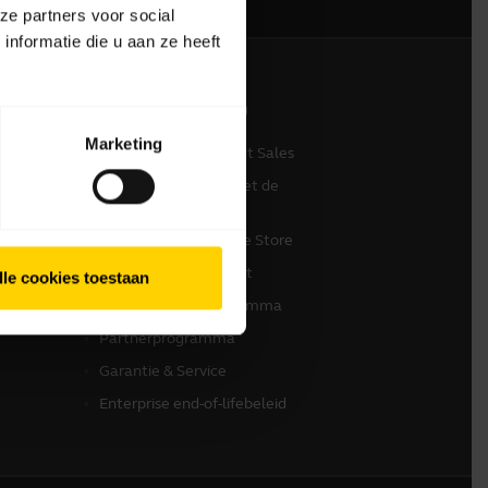
ze partners voor social
nformatie die u aan ze heeft
Contact opnemen
Marketing
Neem contact op met Sales
Contact opnemen met de
klantenservice
Ondersteuning Online Store
Registreer uw product
lle cookies toestaan
Ontwikkelaarsprogramma
Partnerprogramma
Garantie & Service
Enterprise end-of-lifebeleid