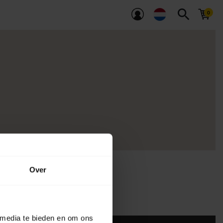
search
Over
gaan
 media te bieden en om ons