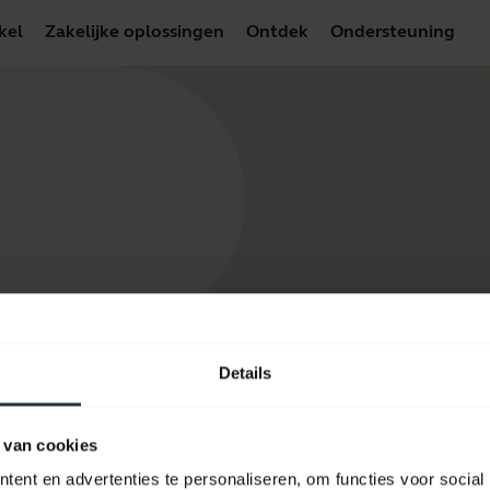
kel
Zakelijke oplossingen
Ontdek
Ondersteuning
Details
pbronnen om aan de slag te 
 van cookies
ent en advertenties te personaliseren, om functies voor social