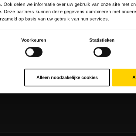
. Ook delen we informatie over uw gebruik van onze site met on
e. Deze partners kunnen deze gegevens combineren met andere i
erzameld op basis van uw gebruik van hun services.
 producten
Informatie over kopen
Voorkeuren
Statistieken
sets
Partner Locator
kerphones
Distributeurs
erence-camera's
Studenten korting
ra's voor persoonlijk gebruik
Alleen noodzakelijke cookies
A
ware
ssoires