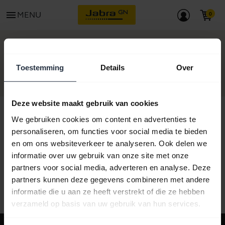
menu
MENU
BEGIN
Toestemming
Details
Over
Deze website maakt gebruik van cookies
We gebruiken cookies om content en advertenties te
personaliseren, om functies voor social media te bieden
Alle ondersteuningscontent
en om ons websiteverkeer te analyseren. Ook delen we
informatie over uw gebruik van onze site met onze
partners voor social media, adverteren en analyse. Deze
partners kunnen deze gegevens combineren met andere
Hulpbronnen om aan de slag te gaan
informatie die u aan ze heeft verstrekt of die ze hebben
verzameld op basis van uw gebruik van hun services.