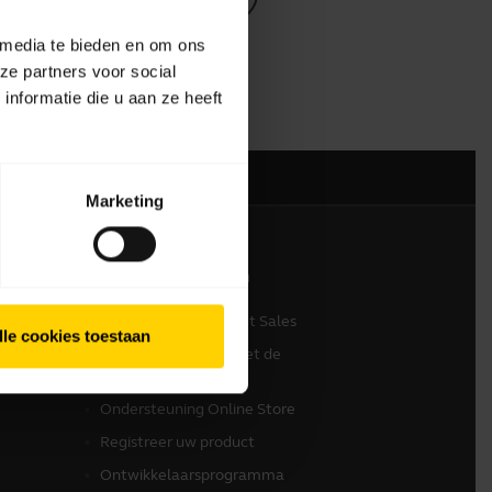
 media te bieden en om ons
ze partners voor social
nformatie die u aan ze heeft
Marketing
Contact opnemen
Neem contact op met Sales
lle cookies toestaan
Contact opnemen met de
klantenservice
Ondersteuning Online Store
Registreer uw product
Ontwikkelaarsprogramma