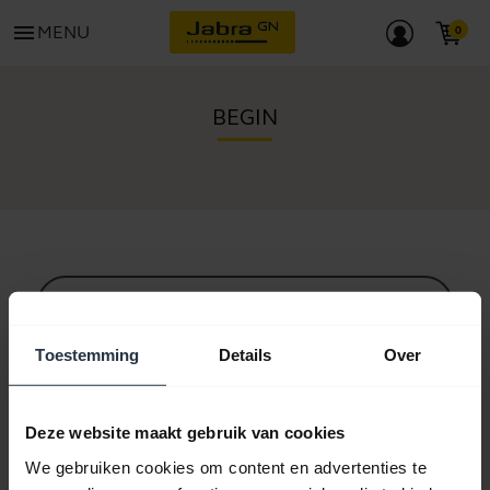
menu
MENU
BEGIN
Alle ondersteuningscontent
Toestemming
Details
Over
Hulpbronnen om aan de slag te gaan
Deze website maakt gebruik van cookies
We gebruiken cookies om content en advertenties te
Bluetooth-koppelgids