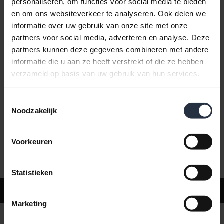
personaliseren, om functies voor social media te bieden
en om ons websiteverkeer te analyseren. Ook delen we
informatie over uw gebruik van onze site met onze
Veelgestelde vragen
partners voor social media, adverteren en analyse. Deze
partners kunnen deze gegevens combineren met andere
informatie die u aan ze heeft verstrekt of die ze hebben
Productdocumenten
verzameld op basis van uw gebruik van hun services.
Toestemmingsselectie
Video's
Noodzakelijk
Voorkeuren
Software en apps
Statistieken
Ondersteuning
Marketing