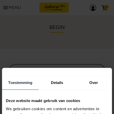
menu
MENU
BEGIN
Alle ondersteuningscontent
Toestemming
Details
Over
Hulpbronnen om aan de slag te gaan
Deze website maakt gebruik van cookies
We gebruiken cookies om content en advertenties te
Bluetooth-koppelgids