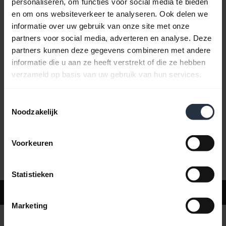
personaliseren, om functies voor social media te bieden
en om ons websiteverkeer te analyseren. Ook delen we
informatie over uw gebruik van onze site met onze
Veelgestelde vragen
partners voor social media, adverteren en analyse. Deze
partners kunnen deze gegevens combineren met andere
informatie die u aan ze heeft verstrekt of die ze hebben
Productdocumenten
verzameld op basis van uw gebruik van hun services.
Toestemmingsselectie
Video's
Noodzakelijk
Voorkeuren
Software en apps
Statistieken
Ondersteuning
Marketing