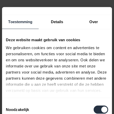
Video's
Toestemming
Details
Over
Deze website maakt gebruik van cookies
We gebruiken cookies om content en advertenties te
personaliseren, om functies voor social media te bieden
en om ons websiteverkeer te analyseren. Ook delen we
informatie over uw gebruik van onze site met onze
partners voor social media, adverteren en analyse. Deze
partners kunnen deze gegevens combineren met andere
Zo maakt u verbinding met uw Jabra
informatie die u aan ze heeft verstrekt of die ze hebben
Speak2-speakerphone
verzameld op basis van uw gebruik van hun services.
Informatie over de verbinding met uw
speakerphone via een USB-kabel, Bluetooth of
Toestemmingsselectie
een Bluetooth-adapter. Zie ook hoe u uw Speak2
Noodzakelijk