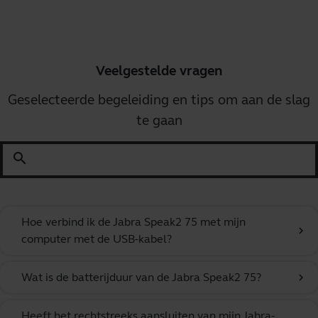
Veelgestelde vragen
Geselecteerde begeleiding en tips om aan de slag
te gaan
search
Hoe verbind ik de Jabra Speak2 75 met mijn
chevron_right
computer met de USB-kabel?
Wat is de batterijduur van de Jabra Speak2 75?
chevron_right
Heeft het rechtstreeks aansluiten van mijn Jabra-