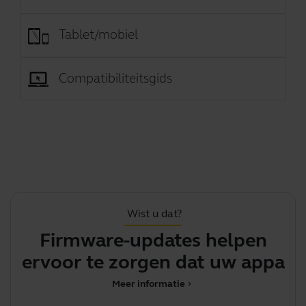
Tablet/mobiel
Compatibiliteitsgids
Wist u dat?
Firmware-updates helpen
Al
ervoor te zorgen dat uw
u
apparaat opt
Meer informatie
chevron_right