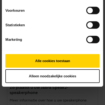
als luidspreker en microfoon kunt instellen.
Vergeet niet om
Jabra Sound+
en
Jabra Direct
te
Voorkeuren
downloaden om de beste prestaties te krijgen en
uw instellingen te personaliseren.
Statistieken
Marketing
Alle cookies toestaan
Alleen noodzakelijke cookies
Zo plaatst u uw Jabra Speak2-
speakerphone
Meer informatie over hoe u uw speakerphone