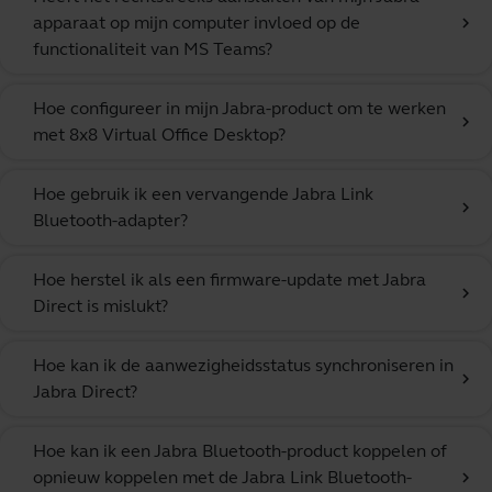
apparaat op mijn computer invloed op de
chevron_right
functionaliteit van MS Teams?
Hoe configureer in mijn Jabra-product om te werken
chevron_right
met 8x8 Virtual Office Desktop?
Hoe gebruik ik een vervangende Jabra Link
chevron_right
Bluetooth-adapter?
Hoe herstel ik als een firmware-update met Jabra
chevron_right
Direct is mislukt?
Hoe kan ik de aanwezigheidsstatus synchroniseren in
chevron_right
Jabra Direct?
Hoe kan ik een Jabra Bluetooth-product koppelen of
opnieuw koppelen met de Jabra Link Bluetooth-
chevron_right