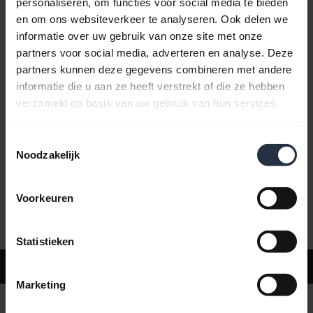
personaliseren, om functies voor social media te bieden
en om ons websiteverkeer te analyseren. Ook delen we
informatie over uw gebruik van onze site met onze
Veelgestelde vragen
partners voor social media, adverteren en analyse. Deze
partners kunnen deze gegevens combineren met andere
informatie die u aan ze heeft verstrekt of die ze hebben
Productdocumenten
verzameld op basis van uw gebruik van hun services.
Toestemmingsselectie
Video's
Noodzakelijk
Voorkeuren
Software en apps
Statistieken
Ondersteuning
Marketing