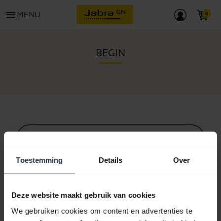
menu
MENU
BEGIN
Alle ondersteuningscontent
Toestemming
Details
Over
Hulpbronnen om aan de slag te gaan
Deze website maakt gebruik van cookies
We gebruiken cookies om content en advertenties te
Bluetooth-koppelgids