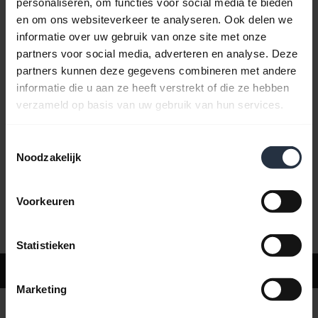
personaliseren, om functies voor social media te bieden
en om ons websiteverkeer te analyseren. Ook delen we
informatie over uw gebruik van onze site met onze
Veelgestelde vragen
partners voor social media, adverteren en analyse. Deze
partners kunnen deze gegevens combineren met andere
informatie die u aan ze heeft verstrekt of die ze hebben
Productdocumenten
verzameld op basis van uw gebruik van hun services.
Toestemmingsselectie
Video's
Noodzakelijk
Voorkeuren
Software en apps
Statistieken
Ondersteuning
Marketing