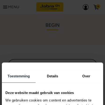
menu
MENU
BEGIN
Alle ondersteuningscontent
Toestemming
Details
Over
Hulpbronnen om aan de slag te gaan
Deze website maakt gebruik van cookies
We gebruiken cookies om content en advertenties te
Bluetooth-koppelgids