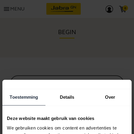
menu
MENU
BEGIN
Alle ondersteuningscontent
Toestemming
Details
Over
Hulpbronnen om aan de slag te gaan
Deze website maakt gebruik van cookies
We gebruiken cookies om content en advertenties te
Bluetooth-koppelgids