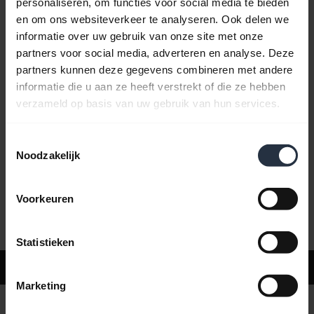
personaliseren, om functies voor social media te bieden
en om ons websiteverkeer te analyseren. Ook delen we
informatie over uw gebruik van onze site met onze
Veelgestelde vragen
partners voor social media, adverteren en analyse. Deze
partners kunnen deze gegevens combineren met andere
informatie die u aan ze heeft verstrekt of die ze hebben
Productdocumenten
verzameld op basis van uw gebruik van hun services.
Toestemmingsselectie
Video's
Noodzakelijk
Voorkeuren
Software en apps
Statistieken
Ondersteuning
Marketing