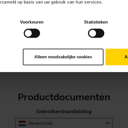
erzameld op basis van uw gebruik van hun services.
en tv of videogameconsole koppelen?
at gebruiken met andere apparaten die oudere Bluetooth-vers
Voorkeuren
Statistieken
a Sport Pace Wireless
10 van 10 weergegeven
Alleen noodzakelijke cookies
A
Productdocumenten
Gebruikershandleiding
expand_more
Nederlands