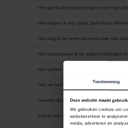
Hoe kan ik accessoires krijgen voor mijn Ja
Hoe koppel ik mijn Jabra Sport Pace Wirele
Hoe krijg ik de beste pasvorm voor mijn Jab
Hoe optimaliseer ik de audio-instellingen o
Hoe update of verander ik de taal van mijn
Toestemming
Hoe ver kan ik bij mijn smartphone vandaan
Hoeveel Bluetooth-apparaten kan ik koppel
Deze website maakt gebruik
We gebruiken cookies om cont
Kan ik mijn Jabra Bluetooth-product aan e
websiteverkeer te analyseren
media, adverteren en analys