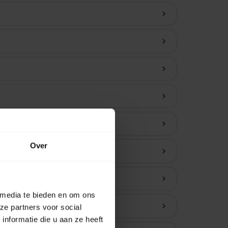
chevron_right
chevron_right
chevron_right
chevron_right
chevron_right
Over
chevron_right
chevron_right
 media te bieden en om ons
chevron_right
ze partners voor social
nformatie die u aan ze heeft