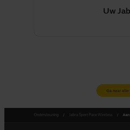
Uw Jabra-pr
Ga naar alle
Ondersteuning
Jabra Sport Pace Wireless
Aan