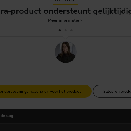
oduct ondersteunt gelijktijdige 
Meer informatie
chevron_right
 ondersteuningsmaterialen voor het product
Sales- en prod
 de slag