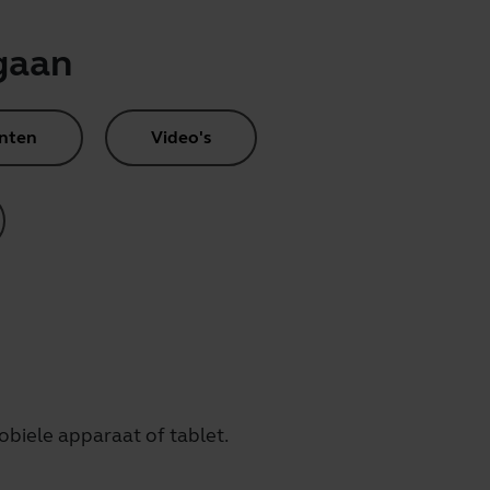
gaan
nten
Video's
iele apparaat of tablet.