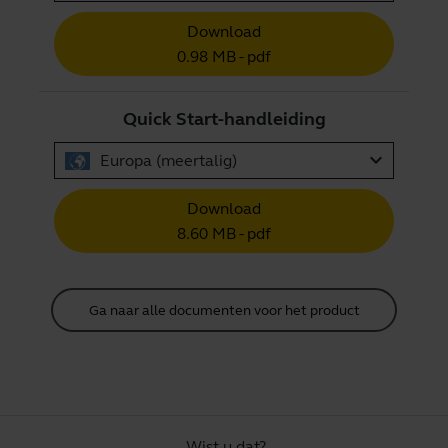
Download
0.98 MB - pdf
Quick Start-handleiding
expand_more
Europa (meertalig)
Download
8.60 MB - pdf
Ga naar alle documenten voor het product
Wist u dat?