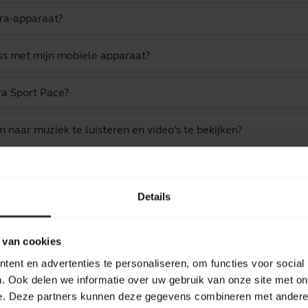
bra-apparaat?
ss met mijn mobiele apparaat?
ra Sport Pace?
m naar muziek te luisteren en video's te bekijken?
 Jabra-headset via de firmware upgrade-wizard?
Details
 gaan zonder buiten het Bluetooth-bereik te geraken?
en met mijn Jabra-product?
 van cookies
ent en advertenties te personaliseren, om functies voor social
en computer of softphone koppelen?
. Ook delen we informatie over uw gebruik van onze site met on
e. Deze partners kunnen deze gegevens combineren met andere i