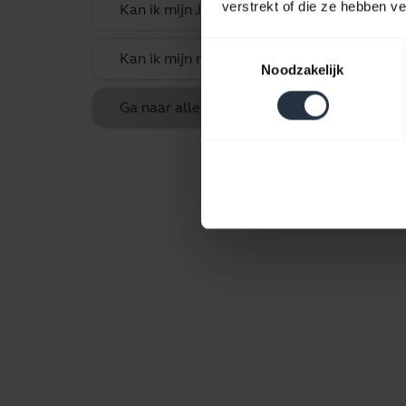
verstrekt of die ze hebben v
Kan ik mijn Jabra Bluetooth-product aan e
Toestemmingsselectie
Kan ik mijn nieuwe Jabra Bluetooth-appara
Noodzakelijk
Ga naar alle veelgestelde vragen voor Jabr