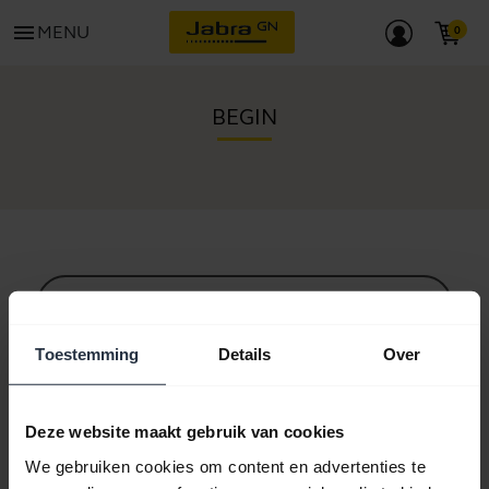
menu
MENU
BEGIN
Alle ondersteuningscontent
Toestemming
Details
Over
Hulpbronnen om aan de slag te gaan
Deze website maakt gebruik van cookies
We gebruiken cookies om content en advertenties te
Bluetooth-koppelgids