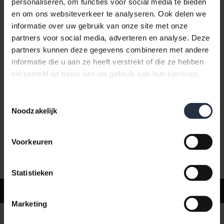
personaliseren, om functies voor social media te bieden
en om ons websiteverkeer te analyseren. Ook delen we
informatie over uw gebruik van onze site met onze
Veelgestelde vragen
partners voor social media, adverteren en analyse. Deze
partners kunnen deze gegevens combineren met andere
informatie die u aan ze heeft verstrekt of die ze hebben
Productdocumenten
verzameld op basis van uw gebruik van hun services.
Toestemmingsselectie
Video's
Noodzakelijk
Voorkeuren
Software en apps
Statistieken
Ondersteuning
Marketing