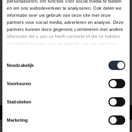
personaliseren, om functies voor social media te bieden
en om ons websiteverkeer te analyseren. Ook delen we
informatie over uw gebruik van onze site met onze
Veelgestelde vragen
partners voor social media, adverteren en analyse. Deze
partners kunnen deze gegevens combineren met andere
informatie die u aan ze heeft verstrekt of die ze hebben
Productdocumenten
verzameld op basis van uw gebruik van hun services.
Toestemmingsselectie
Video's
Noodzakelijk
Voorkeuren
Software en apps
Statistieken
Ondersteuning
Marketing