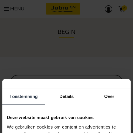
menu
MENU
BEGIN
Alle ondersteuningscontent
Toestemming
Details
Over
Hulpbronnen om aan de slag te gaan
Deze website maakt gebruik van cookies
We gebruiken cookies om content en advertenties te
Bluetooth-koppelgids