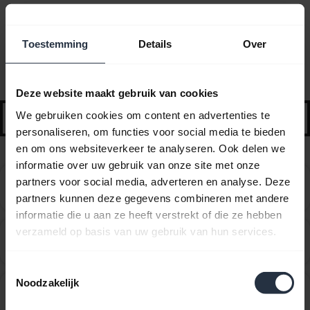
Veelgestelde vragen
Toestemming
Details
Over
Geselecteerde begeleiding en tips om aan de slag
te gaan
Deze website maakt gebruik van cookies
search
We gebruiken cookies om content en advertenties te
personaliseren, om functies voor social media te bieden
en om ons websiteverkeer te analyseren. Ook delen we
informatie over uw gebruik van onze site met onze
Can I use the supplied USB charging cable as an
partners voor social media, adverteren en analyse. Deze
chevron_right
audio cable?
partners kunnen deze gegevens combineren met andere
informatie die u aan ze heeft verstrekt of die ze hebben
verzameld op basis van uw gebruik van hun services.
Hoe koppel ik mijn Jabra Talk 5 met mijn mobiele
chevron_right
apparaat?
Toestemmingsselectie
Noodzakelijk
Hoe ver kan ik bij mijn smartphone vandaan gaan
chevron_right
zonder buiten het Bluetooth-bereik te geraken?