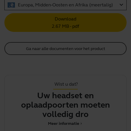
expand_more
Europa, Midden-Oosten en Afrika (meertalig)
Download
2.67 MB - pdf
Ga naar alle documenten voor het product
Wist u dat?
Uw headset en
oplaadpoorten moeten
volledig droog z
Meer informatie
chevron_right