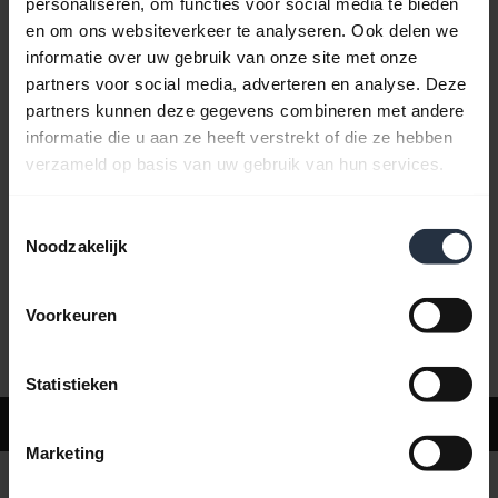
personaliseren, om functies voor social media te bieden
en om ons websiteverkeer te analyseren. Ook delen we
informatie over uw gebruik van onze site met onze
Veelgestelde vragen
partners voor social media, adverteren en analyse. Deze
partners kunnen deze gegevens combineren met andere
informatie die u aan ze heeft verstrekt of die ze hebben
Productdocumenten
verzameld op basis van uw gebruik van hun services.
Toestemmingsselectie
Video's
Noodzakelijk
Voorkeuren
Software en apps
Statistieken
Ondersteuning
Marketing