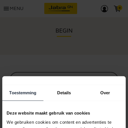
menu
MENU
BEGIN
Alle ondersteuningscontent
Toestemming
Details
Over
Hulpbronnen om aan de slag te gaan
Deze website maakt gebruik van cookies
We gebruiken cookies om content en advertenties te
Bluetooth-koppelgids