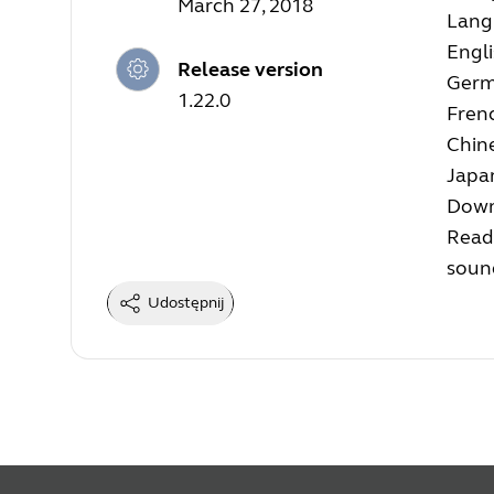
March 27, 2018
Langu
Engl
Release version
Ger
1.22.0
Fren
Chin
Japa
Down
Read
soun
Udostępnij