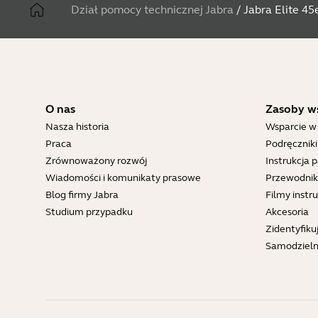
Dział pomocy technicznej Jabra
/
Jabra Elite 45
O nas
Zasoby w
Nasza historia
Wsparcie w
Praca
Podręcznik
Zrównoważony rozwój
Instrukcja 
Wiadomości i komunikaty prasowe
Przewodnik
Blog firmy Jabra
Filmy inst
Studium przypadku
Akcesoria
Zidentyfiku
Samodziel