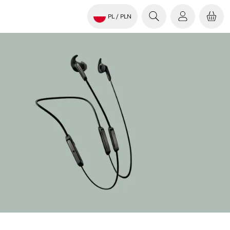
PL
/ PLN