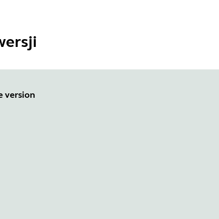
ersji
e version