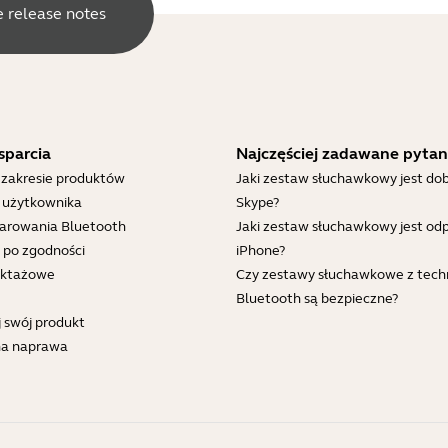
e release notes
sparcia
Najczęściej zadawane pytan
 zakresie produktów
Jaki zestaw słuchawkowy jest dob
i użytkownika
Skype?
parowania Bluetooth
Jaki zestaw słuchawkowy jest od
 po zgodności
iPhone?
ruktażowe
Czy zestawy słuchawkowe z tech
Bluetooth są bezpieczne?
j swój produkt
na naprawa