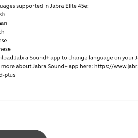
ages supported in Jabra Elite 45e:
ish
man
ch
ese
nese
load Jabra Sound+ app to change language on your Ja
 more about Jabra Sound+ app here:
https://www.jabr
d-plus