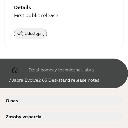
Details
First public release
Udostępnij
Dział pomocy technicznej Jabra
/
Jabra Evolve2 65 Deskstand release notes
O nas
Nasza historia
Zasoby wsparcia
Praca
Zrównoważony rozwój
Wsparcie w zakresie produktów