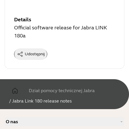
Details
Official software release for Jabra LINK
180a
Udostępnij
Dział pomocy technicznej Jabra
/
Jabra Link 180 release notes
O nas