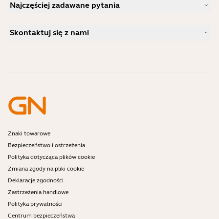
Wiadomości i komunikaty prasowe
Najczęściej zadawane pytania
Podręczniki użytkownika
Blog firmy Jabra
Instrukcja parowania Bluetooth
Jaki zestaw słuchawkowy jest dobry dla Skype?
Studium przypadku
Przewodnik po zgodności
Skontaktuj się z nami
Jaki zestaw słuchawkowy jest odpowiedni dla iPhone?
Filmy instruktażowe
Czy zestawy słuchawkowe z technologią Bluetooth są
Skontaktuj się z działem sprzedaży Jabra
Akcesoria
bezpieczne?
Zamówienia online
Zidentyfikuj swój produkt
Zarejestruj swój produkt
Samodzielna naprawa
Zostań sprzedawcą
Firmowe zasady końca okresu eksploatacji
Program deweloperski
Znaki towarowe
Bezpieczeństwo i ostrzeżenia
Polityka dotycząca plików cookie
Zmiana zgody na pliki cookie
Deklaracje zgodności
Zastrzeżenia handlowe
Polityka prywatności
Centrum bezpieczeństwa