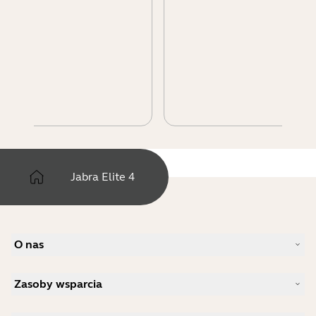
Jabra Elite 4
O nas
Nasza historia
Zasoby wsparcia
Praca
Zrównoważony rozwój
Wsparcie w zakresie produktów