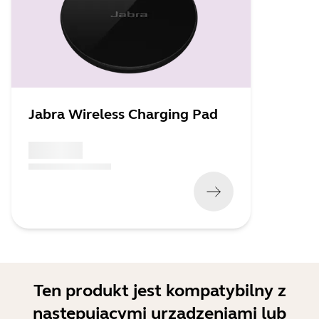
Jabra Wireless Charging Pad
x xxx,xx xx
(
x xxx,xx xx
x xxx xxx
)
Ten produkt jest kompatybilny z
następującymi urządzeniami lub