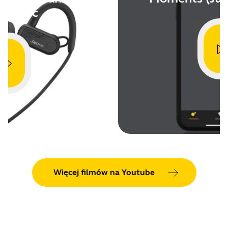
ajność
Showing 5 of 65
Więcej filmów na Youtube