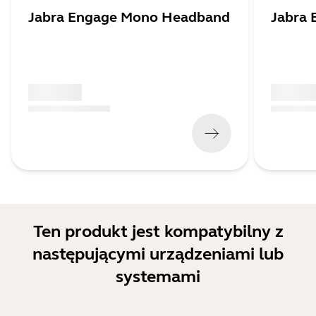
Jabra Engage Mono Headband
Jabra
x xxx,xx xx
x xxx,xx 
(
x xxx,xx xx
x xxx xxx
)
(
x xxx,xx xx
Ten produkt jest kompatybilny z
następującymi urządzeniami lub
systemami