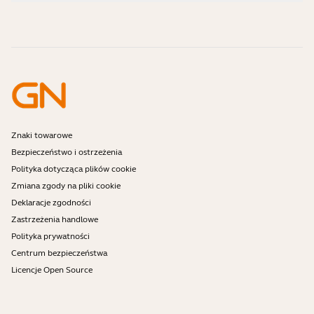
Filmy instruktażowe
Czy zestawy słuchawkowe z technologią Bluetooth są
Skontaktuj się z działem sprzedaży Jabra
Akcesoria
bezpieczne?
Zamówienia online
Zidentyfikuj swój produkt
Zarejestruj swój produkt
Samodzielna naprawa
Zostań sprzedawcą
Firmowe zasady końca okresu eksploatacji
Program deweloperski
Znaki towarowe
Bezpieczeństwo i ostrzeżenia
Polityka dotycząca plików cookie
Zmiana zgody na pliki cookie
Deklaracje zgodności
Zastrzeżenia handlowe
Polityka prywatności
Centrum bezpieczeństwa
Licencje Open Source