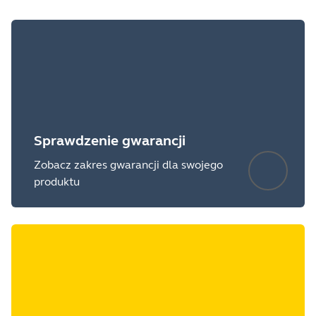
with older Bluetooth devices when
connected directly. Where possible it is
recommended to use the supplied Jabra
Link Bluetooth adapter for optimal
compatibility.
A security mandate requires that
Bluetooth encryption is not permitted to
Sprawdzenie gwarancji
be negotiated below a 128-bit key length.
Zobacz zakres gwarancji dla swojego
produktu
Showing 5 of 80