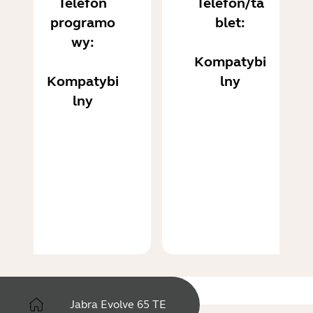
Telefon
Telefon/ta
programo
blet:
wy:
Kompatybi
Kompatybi
lny
lny
Jabra Evolve 65 TE