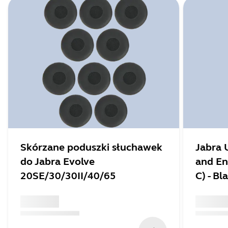
Skórzane poduszki słuchawek
Jabra 
do Jabra Evolve
and En
20SE/30/30II/40/65
C) - Bl
x xxx,xx xx
x xxx,xx 
(
x xxx,xx xx
x xxx xxx
)
(
x xxx,xx xx