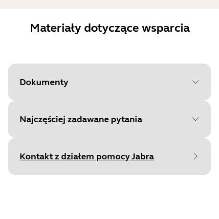
Materiały dotyczące wsparcia
Dokumenty
Najczęściej zadawane pytania
Document
Arkusz danych
Language
Angielski
Kontakt z działem pomocy Jabra
Type
pdf
Size
1.2 MB