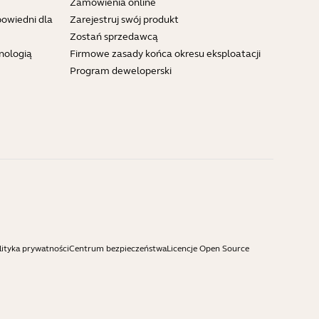
Zamówienia online
powiedni dla
Zarejestruj swój produkt
Zostań sprzedawcą
nologią
Firmowe zasady końca okresu eksploatacji
Program deweloperski
lityka prywatności
Centrum bezpieczeństwa
Licencje Open Source