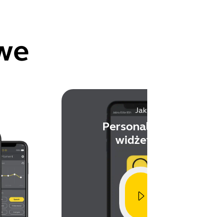
we
Jak
icznika
Personalizacja
widżetów