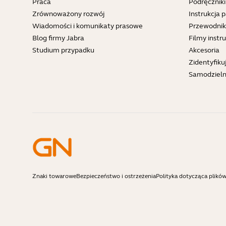
Praca
Podręcznik
Zrównoważony rozwój
Instrukcja 
Wiadomości i komunikaty prasowe
Przewodnik
Blog firmy Jabra
Filmy inst
Studium przypadku
Akcesoria
Zidentyfiku
Samodziel
Znaki towarowe
Bezpieczeństwo i ostrzeżenia
Polityka dotycząca plikó