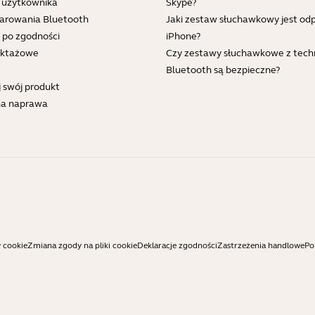
i użytkownika
Skype?
parowania Bluetooth
Jaki zestaw słuchawkowy jest od
 po zgodności
iPhone?
ruktażowe
Czy zestawy słuchawkowe z tech
Bluetooth są bezpieczne?
j swój produkt
na naprawa
w cookie
Zmiana zgody na pliki cookie
Deklaracje zgodności
Zastrzeżenia handlowe
Po