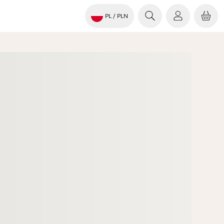
PL
/ PLN