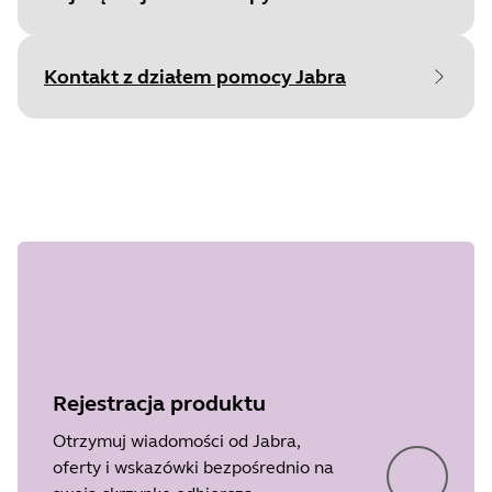
Document
Arkusz danych
Language
Angielski
Kontakt z działem pomocy Jabra
Type
pdf
Size
1.3 MB
Document
Podręcznik użytkownika
Language
Type
pdf
Rejestracja produktu
Size
397.2 KB
Otrzymuj wiadomości od Jabra,
oferty i wskazówki bezpośrednio na