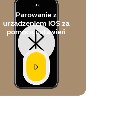
Jak
Parowanie z
urządzeniem iOS za
pomocą ustawień