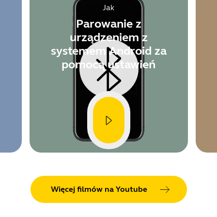
Jak
Parowanie z
urządzeniem z
systemem Android za
pomocą ustawień
Showing 5 of 31
Więcej filmów na Youtube