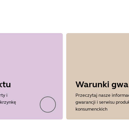
ktu
Warunki gwar
ty i
Przeczytaj nasze informa
skrzynkę
gwarancji i serwisu prod
konsumenckich