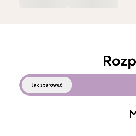
Rozp
Jak sparować
M