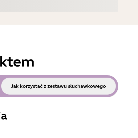
uktem
Jak korzystać z zestawu słuchawkowego
ia