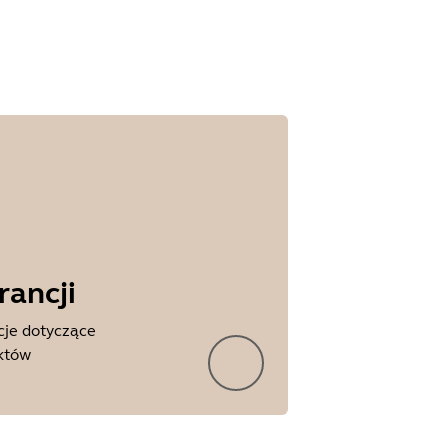
ancji
cje dotyczące
uktów