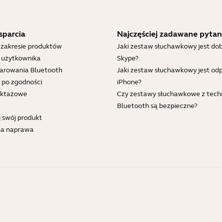
sparcia
Najczęściej zadawane pytan
 zakresie produktów
Jaki zestaw słuchawkowy jest dob
i użytkownika
Skype?
parowania Bluetooth
Jaki zestaw słuchawkowy jest od
 po zgodności
iPhone?
ruktażowe
Czy zestawy słuchawkowe z tech
Bluetooth są bezpieczne?
j swój produkt
na naprawa