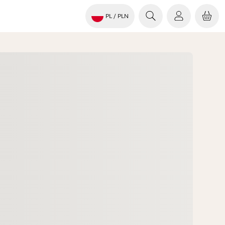
PL
/ PLN