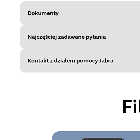
Dokumenty
Najczęściej zadawane pytania
Document
Podręcznik użytkownika
Language
Kontakt z działem pomocy Jabra
Type
pdf
Size
1.8 MB
F
Document
Dane techniczne
Language
Angielski