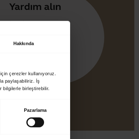
Yardım alın
uygulamaları
irect
Hakkında
üz için destek
th eşleştirme kılavuzu
luk kılavuzu
için çerezler kullanıyoruz.
a paylaşabiliriz. İş
ilgilerle birleştirebilir.
Pazarlama