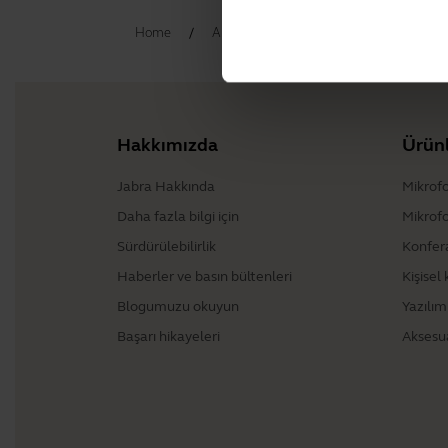
Home
Aksesuarlar
Jabra Elite 8 Active 
Hakkımızda
Ürün
Jabra Hakkında
Mikrofo
Daha fazla bilgi için
Mikrof
Sürdürülebilirlik
Konfer
Haberler ve basın bültenleri
Kişisel
Blogumuzu okuyun
Yazılım
Başarı hikayeleri
Aksesu