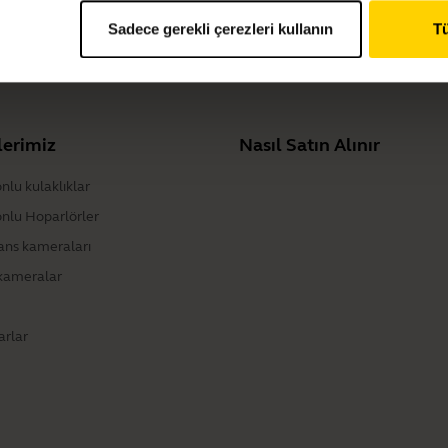
Sadece gerekli çerezleri kullanın
Tü
Gen 2 Eargels
lerimiz
Nasıl Satın Alınır
nlu kulaklıklar
onlu Hoparlörler
ans kameraları
 kameralar
arlar