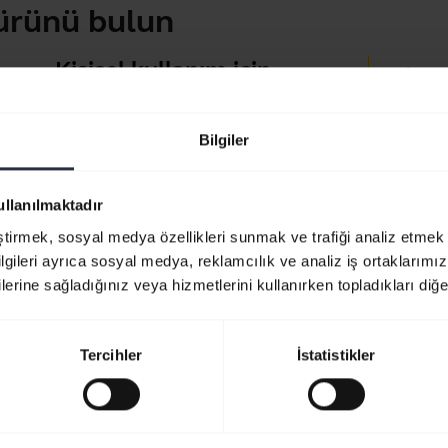
 ürünü bulun
Kişisel kullanım için
Jabra 
Aramalar, müzik ve spor için
Jabra D
baş üstü ve kulak içi kulaklıklar
Bilgiler
Ürünün
Bluetoo
Göz atın
ullanılmaktadır
Uyumlu
eştirmek, sosyal medya özellikleri sunmak ve trafiği analiz etmek 
bilgileri ayrıca sosyal medya, reklamcılık ve analiz iş ortaklarımızl
lerine sağladığınız veya hizmetlerini kullanırken topladıkları diğer b
Tercihler
İstatistikler