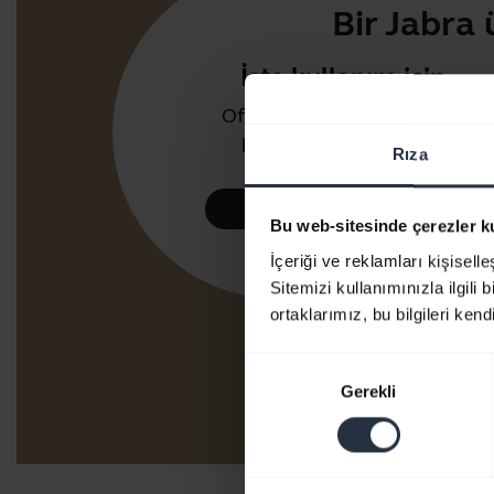
Bir Jabra
İşte kullanım için
Ofis veya çağrı merkezi için
kulaklık ve hoparlörler
Rıza
Göz atın
Bu web-sitesinde çerezler k
İçeriği ve reklamları kişisell
Sitemizi kullanımınızla ilgili 
ortaklarımız, bu bilgileri kendi
Onay
Gerekli
Seçimi