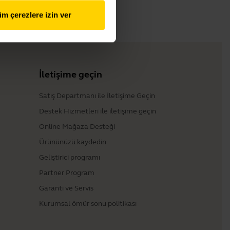
m çerezlere izin ver
İletişime geçin
Satış Departmanı ile İletişime Geçin
Destek Hizmetleri ile iletişime geçin
Online Mağaza Desteği
Ürününüzü kaydedin
Geliştirici programı
Partner Program
Garanti ve Servis
Kurumsal ömür sonu politikası