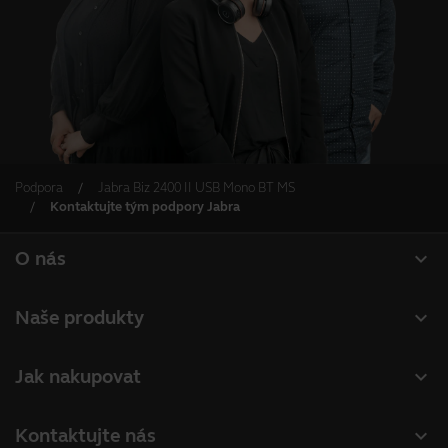
Podpora
Jabra Biz 2400 II USB Mono BT MS
Kontaktujte tým podpory Jabra
expand_more
O nás
O společnosti Jabra
expand_more
Naše produkty
Kariéra
Náhlavní soupravy
expand_more
Jak nakupovat
Udržitelnost
Hlasové komunikátory
Vyhledání partnerů
Novinky a tiskové zprávy
expand_more
Kontaktujte nás
Konferenční kamery