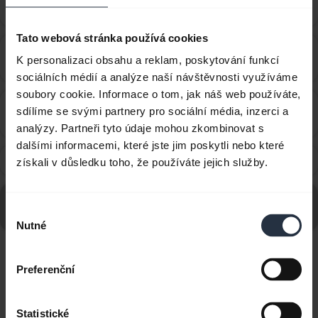
chevron_right
zařízením Jabra?
Tato webová stránka používá cookies
Lze zařízení Jabra Bluetooth spárovat s počítačem
chevron_right
K personalizaci obsahu a reklam, poskytování funkcí
nebo softwarovým telefonem?
sociálních médií a analýze naší návštěvnosti využíváme
soubory cookie. Informace o tom, jak náš web používáte,
Lze zařízení Jabra Bluetooth spárovat s televizí nebo
sdílíme se svými partnery pro sociální média, inzerci a
chevron_right
herní konzolí?
analýzy. Partneři tyto údaje mohou zkombinovat s
dalšími informacemi, které jste jim poskytli nebo které
Mohu náhlavní soupravu používat i při nabíjení?
chevron_right
získali v důsledku toho, že používáte jejich služby.
Přejděte na všechny časté dotazy týkající se Jabra
Výběr
BT2090
Nutné
souhlasu
Zobrazuje se 7 z 7
Preferenční
Statistické