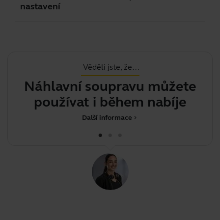
nastavení
Věděli jste, že…
Náhlavní soupravu můžete
Do
používat i během nabíjení.
Další informace
chevron_right