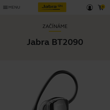
menu
MENU
ZAČÍNÁME
Jabra BT2090