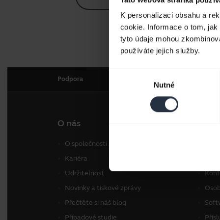
K personalizaci obsahu a re
cookie. Informace o tom, jak
tyto údaje mohou zkombinovat
používáte jejich služby.
Výběr
Podpora
Nutné
souhlasu
O nás
Naše
O společnosti Jabra
Náhl
Kariéra
Hlas
Udržitelnost
Konf
Novinky a tiskové zprávy
Osob
Přečtěte si náš blog
Soft
Případové studie
Přísl