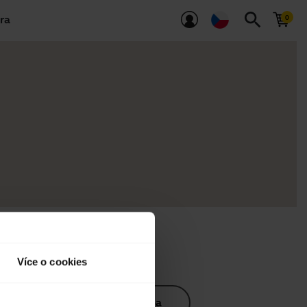
search
ra
Více o cookies
k produktu
Videa