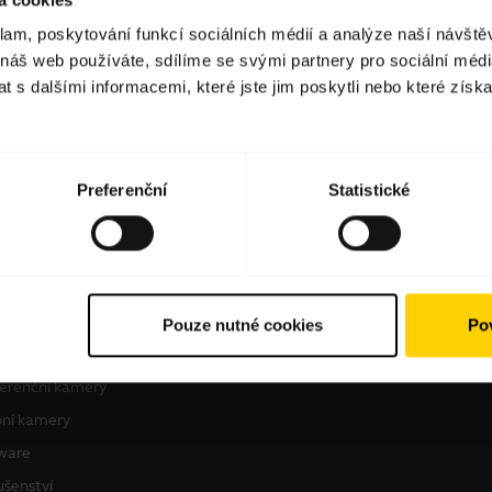
klam, poskytování funkcí sociálních médií a analýze naší návšt
 náš web používáte, sdílíme se svými partnery pro sociální média
Software a aplikace
 s dalšími informacemi, které jste jim poskytli nebo které získa
Preferenční
Statistické
 produkty
Jak nakupovat
avní soupravy
Vyhledání partnerů
Pouze nutné cookies
Pov
ové komunikátory
Autorizovaní distributoři
erenční kamery
ní kamery
ware
ušenství