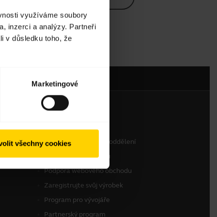
ěvnosti využíváme soubory
, inzerci a analýzy. Partneři
li v důsledku toho, že
Marketingové
Kontaktujte nás
Kontaktujte prodejní oddělení
olit všechny cookies
Kontaktovat podporu
Podpora webového obchodu
Zaregistrujte svůj výrobek
Program pro vývojáře
Partnerský program