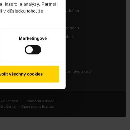
, inzerci a analýzy. Partneři
Kontaktujte prodejní oddělení
li v důsledku toho, že
Kontaktovat podporu
Podpora webového obchodu
Zaregistrujte svůj výrobek
Marketingové
Program pro vývojáře
Partnerský program
Záruka a servis
Firemní politika ukončení životnosti
olit všechny cookies
kie consent
Prohlášení o shodě
rity Center
Open source licenses