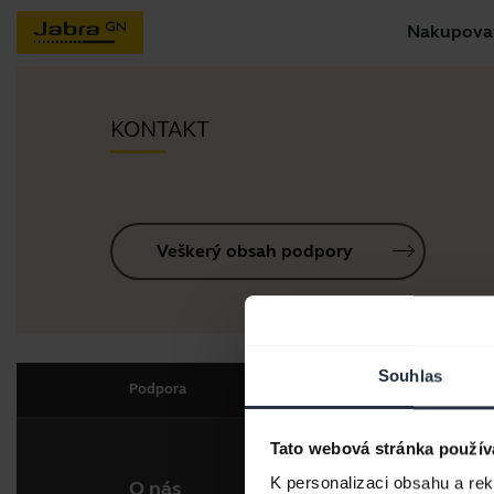
Nakupova
KONTAKT
Veškerý obsah podpory
Souhlas
Podpora
Tato webová stránka použív
K personalizaci obsahu a re
O nás
Naše