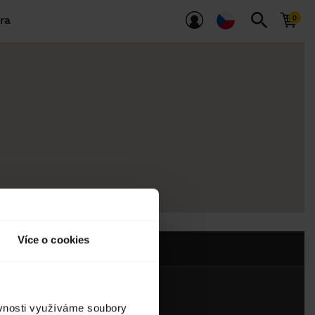
search
ra
Více o cookies
ěvnosti využíváme soubory
Kontaktujte nás