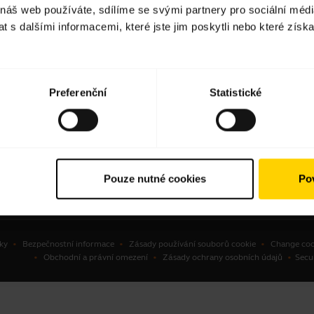
 náš web používáte, sdílíme se svými partnery pro sociální média
avní soupravy
Vyhledání partnerů
 s dalšími informacemi, které jste jim poskytli nebo které získa
ové komunikátory
Autorizovaní distributoři
erenční kamery
ní kamery
Preferenční
Statistické
ware
ušenství
Pouze nutné cookies
Pov
ky
Bezpečnostní informace
Zásady používání souborů cookie
Change coo
Obchodní a právní omezení
Zásady ochrany osobních údajů
Secu