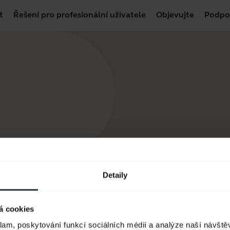
t
Řešení pro profesionální uživatele
Objevujte
Podpo
Detaily
á cookies
klam, poskytování funkcí sociálních médií a analýze naší návšt
 produkty
Jak nakupovat