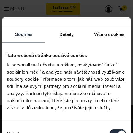
menu
MENU
KONTAKT
Souhlas
Detaily
Více o cookies
Tato webová stránka používá cookies
K personalizaci obsahu a reklam, poskytování funkcí
sociálních médií a analýze naší návštěvnosti využíváme
soubory cookie. Informace o tom, jak náš web používáte,
Veškerý obsah podpory
sdílíme se svými partnery pro sociální média, inzerci a
analýzy. Partneři tyto údaje mohou zkombinovat s
dalšími informacemi, které jste jim poskytli nebo které
získali v důsledku toho, že používáte jejich služby.
Podpora
expand_more
O nás
Výběr