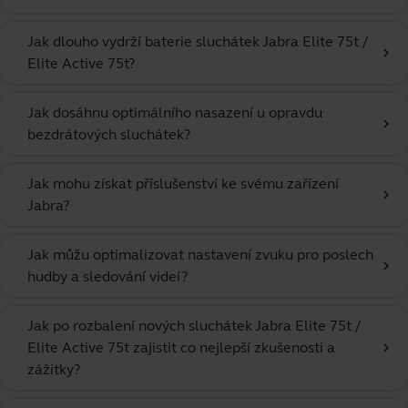
Jak dlouho vydrží baterie sluchátek Jabra Elite 75t /
chevron_right
Elite Active 75t?
Jak dosáhnu optimálního nasazení u opravdu
chevron_right
bezdrátových sluchátek?
Jak mohu získat příslušenství ke svému zařízení
chevron_right
Jabra?
Jak můžu optimalizovat nastavení zvuku pro poslech
chevron_right
hudby a sledování videí?
Jak po rozbalení nových sluchátek Jabra Elite 75t /
Elite Active 75t zajistit co nejlepší zkušenosti a
chevron_right
zážitky?