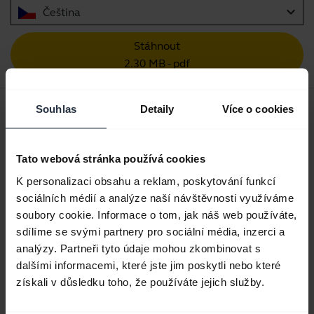
expand_more
Čeština
Stáhnout
2.30 MB - pdf
Úvodní příručka
Souhlas
Detaily
Více o cookies
Vícejazyčný
Tato webová stránka používá cookies
Stáhnout
K personalizaci obsahu a reklam, poskytování funkcí
0.78 MB - pdf
sociálních médií a analýze naší návštěvnosti využíváme
soubory cookie. Informace o tom, jak náš web používáte,
sdílíme se svými partnery pro sociální média, inzerci a
Přejít na veškerou dokumentaci k výrobku
analýzy. Partneři tyto údaje mohou zkombinovat s
dalšími informacemi, které jste jim poskytli nebo které
získali v důsledku toho, že používáte jejich služby.
Videa