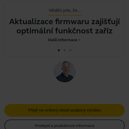
Věděli jste, že…
Aktualizace firmwaru zajišťují
optimální funkčnost zařízení
Další informace
chevron_right
Přejít na veškerý obsah podpory výrobku
Prodejní a produktové informace