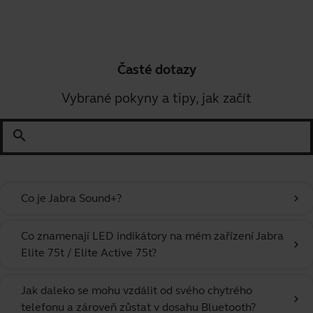
Časté dotazy
Vybrané pokyny a tipy, jak začít
search
Co je Jabra Sound+?
chevron_right
Co znamenají LED indikátory na mém zařízení Jabra
chevron_right
Elite 75t / Elite Active 75t?
Jak daleko se mohu vzdálit od svého chytrého
chevron_right
telefonu a zároveň zůstat v dosahu Bluetooth?