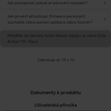
Jak postupovat, pokud se párování nepodaří?
chevron_right
Jak provést aktualizaci firmwaru peckových
chevron_right
sluchátek Jabra pomocí aplikace Jabra Sound+?
Přejděte na všechny časté dotazy týkající se Jabra Elite
Active 75t - Navy
Zobrazuje se 10 z 10
Dokumenty k produktu
Uživatelská příručka