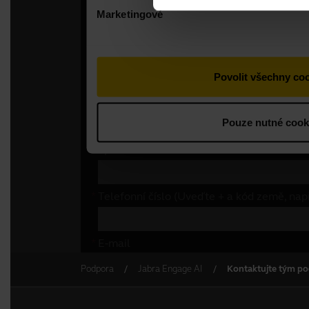
Podpora
Jabra Engage AI
Kontaktujte tým po