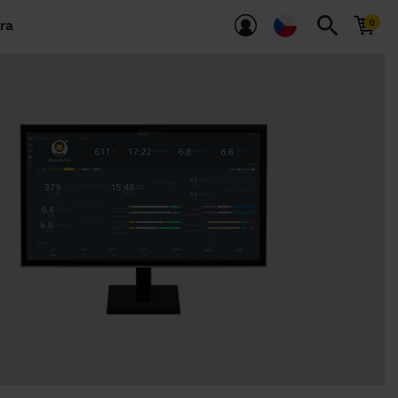
search
ra