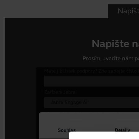
Napiš
Napište 
Prosím, uveďte nám pá