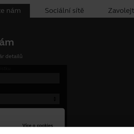
te nám
Sociální sítě
Zavolej
nám
r detailů