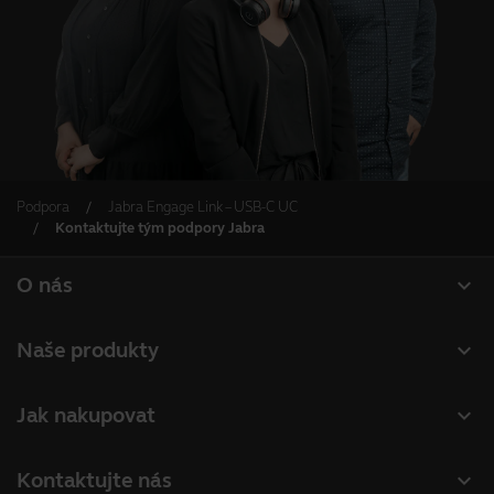
Podpora
Jabra Engage Link – USB-C UC
Kontaktujte tým podpory Jabra
expand_more
O nás
O společnosti Jabra
expand_more
Naše produkty
Kariéra
Náhlavní soupravy
expand_more
Jak nakupovat
Udržitelnost
Hlasové komunikátory
Vyhledání partnerů
Novinky a tiskové zprávy
expand_more
Kontaktujte nás
Konferenční kamery