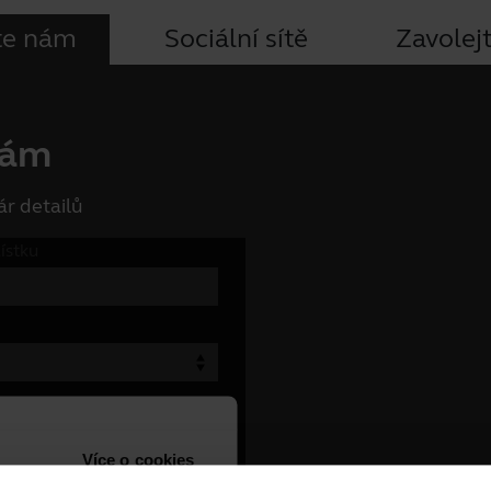
te nám
Sociální sítě
Zavolej
nám
r detailů