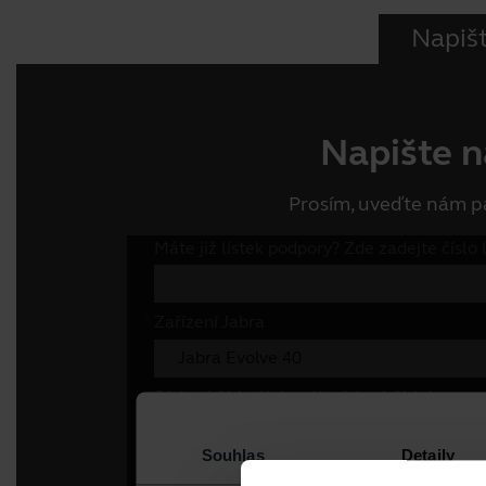
Napiš
Napište 
Prosím, uveďte nám pá