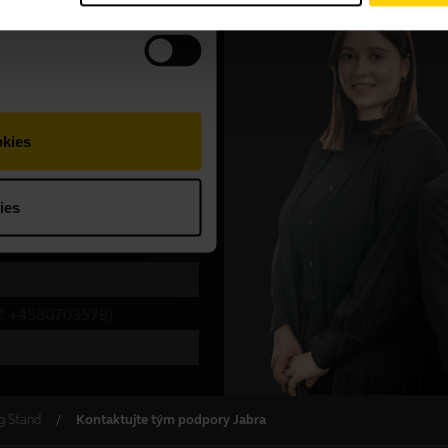
g Stand
Kontaktujte tým podpory Jabra