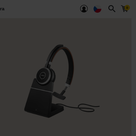
search
ra