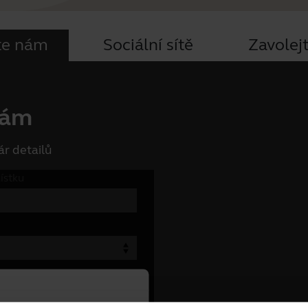
te nám
Sociální sítě
Zavolej
nám
r detailů