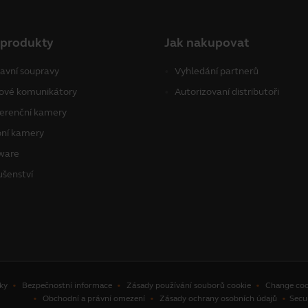
 produkty
Jak nakupovat
avní soupravy
Vyhledání partnerů
ové komunikátory
Autorizovaní distributoři
erenční kamery
ní kamery
ware
ušenství
ky
Bezpečnostní informace
Zásady používání souborů cookie
Change coo
Obchodní a právní omezení
Zásady ochrany osobních údajů
Secu