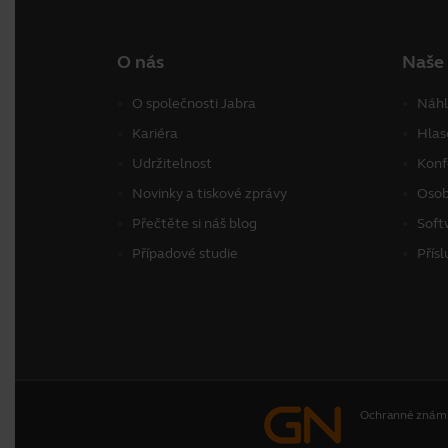
O nás
Naše
O společnosti Jabra
Náhl
Kariéra
Hlas
Udržitelnost
Konf
Novinky a tiskové zprávy
Osob
Přečtěte si náš blog
Soft
Případové studie
Přísl
Ochranné znám