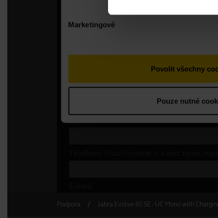
Podpora
Jabra Evolve 65 SE - UC Mono with Chargin