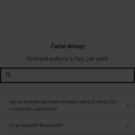
Časté dotazy
Vybrané pokyny a tipy, jak začít
search
Jak se provádí párování modelu Jabra Evolve2 65
chevron_right
s mobilním zařízením?
Co je adaptér Bluetooth?
chevron_right