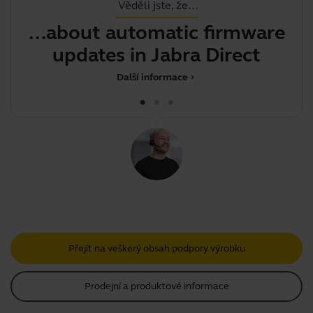
Věděli jste, že…
...about automatic firmware
P
updates in Jabra Direct
mů
Další informace
chevron_right
Přejít na veškerý obsah podpory výrobku
Prodejní a produktové informace