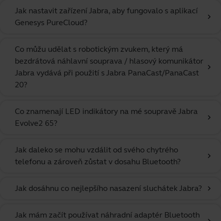
Jak nastavit zařízení Jabra, aby fungovalo s aplikací
chevron_right
Genesys PureCloud?
Co můžu udělat s robotickým zvukem, který má
bezdrátová náhlavní souprava / hlasový komunikátor
chevron_right
Jabra vydává při použití s Jabra PanaCast/PanaCast
20?
Co znamenají LED indikátory na mé soupravě Jabra
chevron_right
Evolve2 65?
Jak daleko se mohu vzdálit od svého chytrého
chevron_right
telefonu a zároveň zůstat v dosahu Bluetooth?
Jak dosáhnu co nejlepšího nasazení sluchátek Jabra?
chevron_right
Jak mám začít používat náhradní adaptér Bluetooth