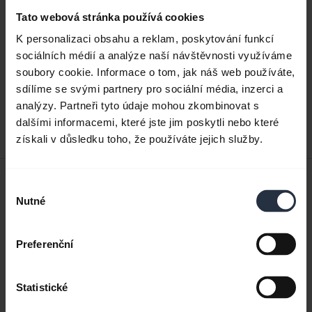
Tato webová stránka používá cookies
Dokumenty k produktu
K personalizaci obsahu a reklam, poskytování funkcí
Uživatelská příručka
sociálních médií a analýze naší návštěvnosti využíváme
soubory cookie. Informace o tom, jak náš web používáte,
expand_more
Čeština
sdílíme se svými partnery pro sociální média, inzerci a
analýzy. Partneři tyto údaje mohou zkombinovat s
Stáhnout
dalšími informacemi, které jste jim poskytli nebo které
3.21 MB - pdf
získali v důsledku toho, že používáte jejich služby.
Úvodní příručka
Výběr
Nutné
souhlasu
Angličtina
Stáhnout
Preferenční
0.49 MB - pdf
Statistické
Přejít na veškerou dokumentaci k výrobku