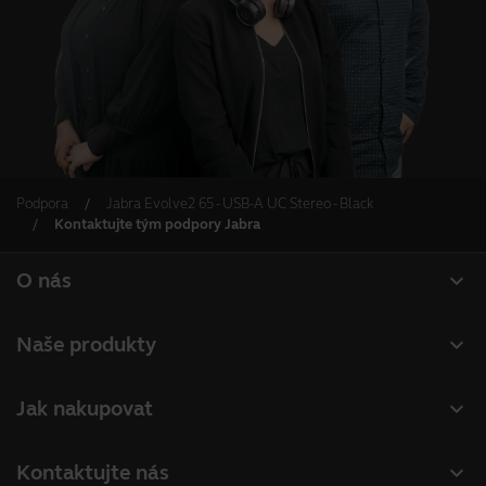
Podpora
Jabra Evolve2 65 - USB-A UC Stereo - Black
Kontaktujte tým podpory Jabra
expand_more
O nás
O společnosti Jabra
expand_more
Naše produkty
Kariéra
Náhlavní soupravy
expand_more
Jak nakupovat
Udržitelnost
Hlasové komunikátory
Vyhledání partnerů
Novinky a tiskové zprávy
expand_more
Kontaktujte nás
Konferenční kamery