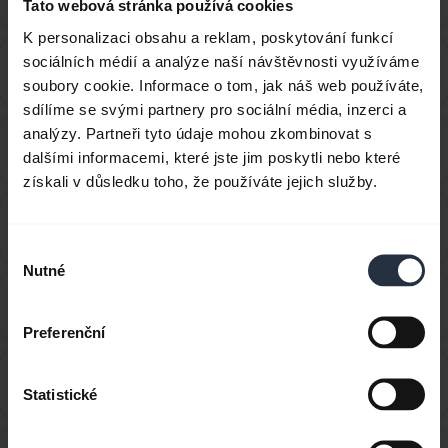
Avaya IX Workplace?
Tato webová stránka používá cookies
K personalizaci obsahu a reklam, poskytování funkcí
Jak nastavit zařízení Jabra, aby fungovalo s aplikací
sociálních médií a analýze naší návštěvnosti využíváme
chevron_right
Avaya One-X Agent?
soubory cookie. Informace o tom, jak náš web používáte,
sdílíme se svými partnery pro sociální média, inzerci a
analýzy. Partneři tyto údaje mohou zkombinovat s
Jak nastavit zařízení Jabra, aby fungovalo s aplikací
chevron_right
dalšími informacemi, které jste jim poskytli nebo které
Avaya One-X Communicator?
získali v důsledku toho, že používáte jejich služby.
Jak nastavit zařízení Jabra, aby fungovalo s aplikací
chevron_right
Cisco Jabber?
Výběr
Nutné
souhlasu
Jak nastavit zařízení Jabra, aby fungovalo s aplikací
chevron_right
Cisco Webex Teams?
Preferenční
Jak nastavit zařízení Jabra, aby fungovalo s aplikací
chevron_right
Statistické
Counterpath X-Lite?