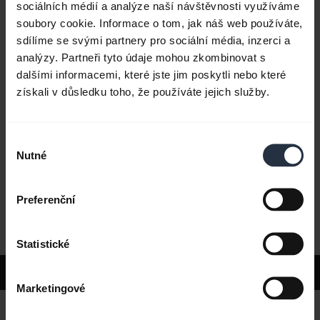
sociálních médií a analýze naší návštěvnosti využíváme
soubory cookie. Informace o tom, jak náš web používáte,
sdílíme se svými partnery pro sociální média, inzerci a
Časté dotazy
analýzy. Partneři tyto údaje mohou zkombinovat s
dalšími informacemi, které jste jim poskytli nebo které
získali v důsledku toho, že používáte jejich služby.
Dokumenty k produktu
Výběr
Videa
Nutné
souhlasu
Preferenční
Software a aplikace
Statistické
Podpora
Marketingové