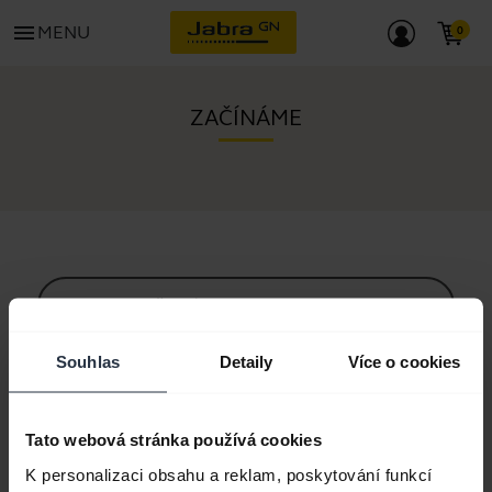
menu
MENU
ZAČÍNÁME
Veškerý obsah podpory
Souhlas
Detaily
Více o cookies
Další zdroje pro začátek
Tato webová stránka používá cookies
Průvodce párováním pomocí Bluetooth
K personalizaci obsahu a reklam, poskytování funkcí