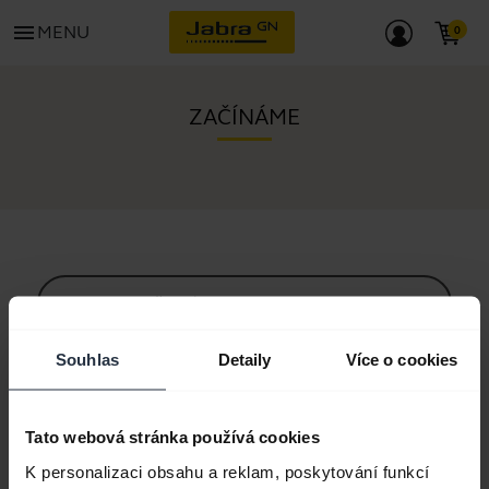
menu
MENU
ZAČÍNÁME
Veškerý obsah podpory
Souhlas
Detaily
Více o cookies
Další zdroje pro začátek
Tato webová stránka používá cookies
Průvodce párováním pomocí Bluetooth
K personalizaci obsahu a reklam, poskytování funkcí