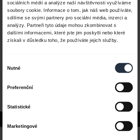
sociálních médií a analýze naší návštěvnosti využíváme
soubory cookie. Informace o tom, jak náš web používáte,
sdílíme se svými partnery pro sociální média, inzerci a
Časté dotazy
analýzy. Partneři tyto údaje mohou zkombinovat s
dalšími informacemi, které jste jim poskytli nebo které
získali v důsledku toho, že používáte jejich služby.
Dokumenty k produktu
Výběr
Videa
Nutné
souhlasu
Preferenční
Software a aplikace
Statistické
Podpora
Marketingové