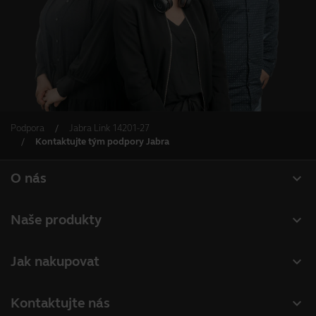
Podpora
Jabra Link 14201-27
Kontaktujte tým podpory Jabra
expand_more
O nás
O společnosti Jabra
expand_more
Naše produkty
Kariéra
Náhlavní soupravy
expand_more
Jak nakupovat
Udržitelnost
Hlasové komunikátory
Vyhledání partnerů
Novinky a tiskové zprávy
expand_more
Kontaktujte nás
Konferenční kamery